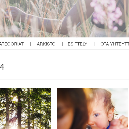
ATEGORIAT
|
ARKISTO
|
ESITTELY
|
OTA YHTEYT
14