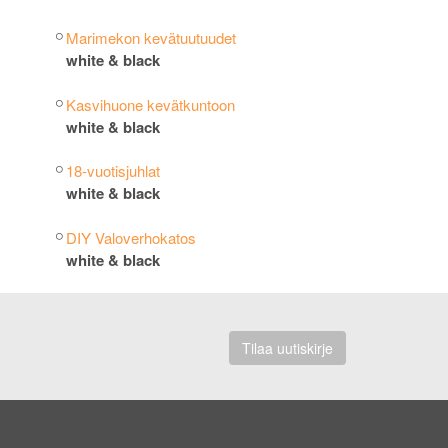
Marimekon kevätuutuudet
white & black
Kasvihuone kevätkuntoon
white & black
18-vuotisjuhlat
white & black
DIY Valoverhokatos
white & black
Tilaa uutiskirje