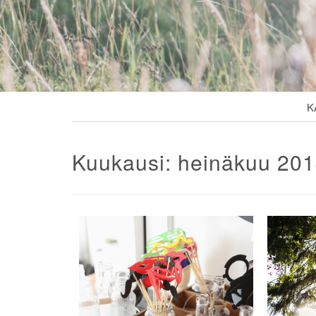
K
Kuukausi:
heinäkuu 20