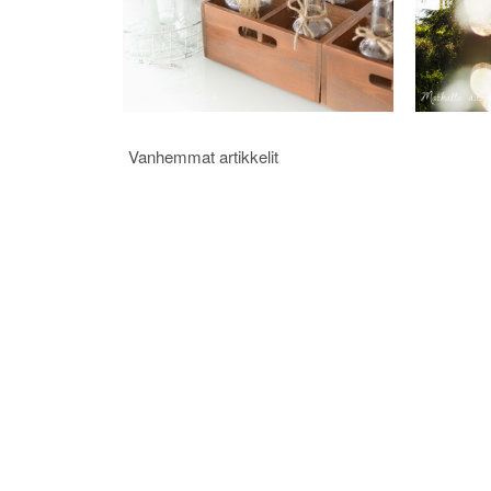
Artikkelien
Vanhemmat artikkelit
selaus