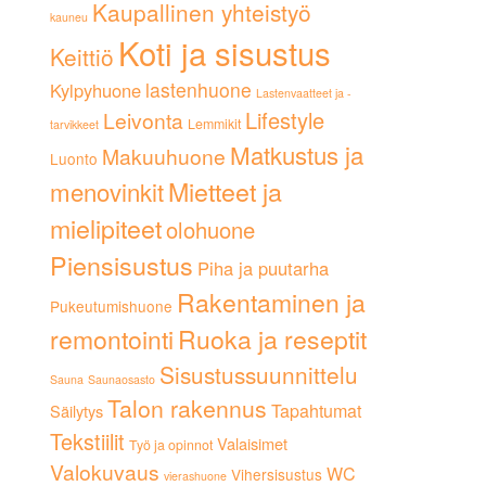
Kaupallinen yhteistyö
kauneu
Koti ja sisustus
Keittiö
lastenhuone
Kylpyhuone
Lastenvaatteet ja -
Lifestyle
Leivonta
Lemmikit
tarvikkeet
Matkustus ja
Makuuhuone
Luonto
Mietteet ja
menovinkit
mielipiteet
olohuone
Piensisustus
Piha ja puutarha
Rakentaminen ja
Pukeutumishuone
remontointi
Ruoka ja reseptit
Sisustussuunnittelu
Sauna
Saunaosasto
Talon rakennus
Tapahtumat
Säilytys
Tekstiilit
Valaisimet
Työ ja opinnot
Valokuvaus
WC
Vihersisustus
vierashuone